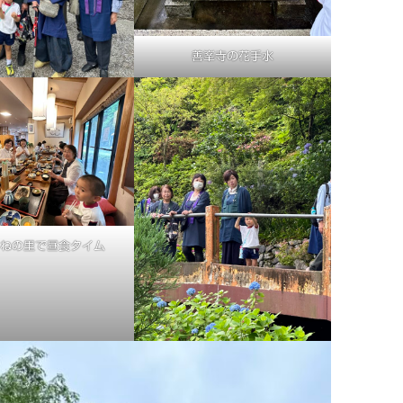
善峯寺の花手水
ねの里で昼食タイム