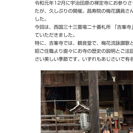
令和元年12月に宇治田原の禅定寺にお参り
日
時
たが、久しぶりの開催。昌寿院の梅花講員さ
:
した。
今回は、西国三十三霊場二十番札所 「吉峯寺
ていただきました。
特に、吉峯寺では、観音堂で、梅花流詠讃歌
昭ご住職より直々にお寺の歴史の説明とご法
さい美しい季節です。いずれもあじさいで有