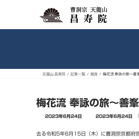
コ
ナ
ン
ビ
テ
ゲ
ン
ー
ツ
シ
へ
ョ
ス
ン
キ
に
ッ
移
プ
動
天龍山 昌寿院
記事一覧
報告
梅花流 奉詠の旅～善
梅花流 奉詠の旅～善
最
2023年6月24日
2023年6月24日
終
更
去る令和5年6月15日（木）に曹洞宗京都府
新