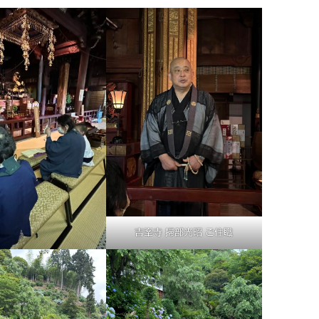
吉峯寺 掃部光昭 ご住職