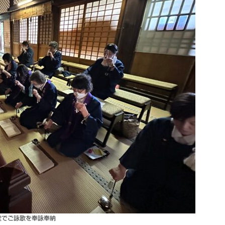
堂でご詠歌を奉詠奉納