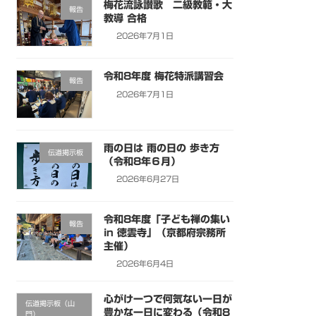
梅花流詠讃歌 二級教範・大
報告
教導 合格
2026年7月1日
令和8年度 梅花特派講習会
報告
2026年7月1日
雨の日は 雨の日の 歩き方
伝道掲示板
（令和8年６月）
2026年6月27日
令和8年度「子ども禅の集い
報告
in 徳雲寺」（京都府宗務所
主催）
2026年6月4日
心がけ一つで何気ない一日が
伝道掲示板（山
豊かな一日に変わる（令和8
門）