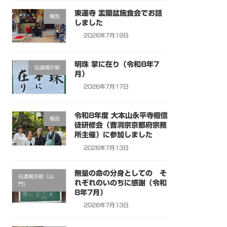
東運寺 盂蘭盆施食会でお話
報告
しました
2026年7月19日
明珠 掌に在り（令和8年7
伝道掲示板
月）
2026年7月17日
令和8年度 大本山永平寺檀信
報告
徒研修会（曹洞宗京都府宗務
所主催）に参加しました
2026年7月13日
無量の命の分身としての そ
伝道掲示板（山
れぞれのいのちに感謝（令和
門）
8年7月）
2026年7月13日