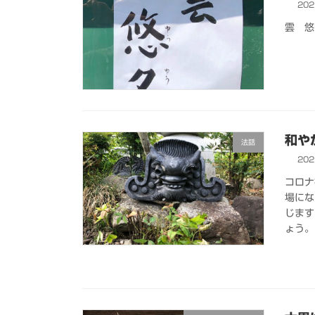
20
雲 悠
和や
法話
20
コロナ
場にな
じます
ょう。