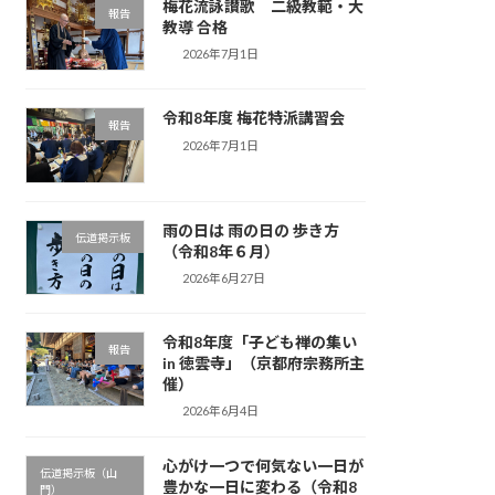
梅花流詠讃歌 二級教範・大
報告
教導 合格
2026年7月1日
令和8年度 梅花特派講習会
報告
2026年7月1日
雨の日は 雨の日の 歩き方
伝道掲示板
（令和8年６月）
2026年6月27日
令和8年度「子ども禅の集い
報告
in 徳雲寺」（京都府宗務所主
催）
2026年6月4日
心がけ一つで何気ない一日が
伝道掲示板（山
豊かな一日に変わる（令和8
門）