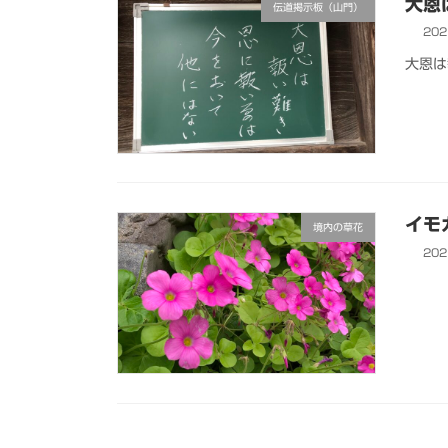
大恩
伝道掲示板（山門）
20
大恩は
イモ
境内の草花
20