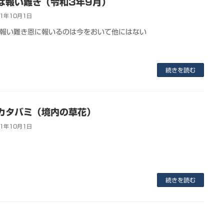
は報い難き（令和3年9月）
21年10月1日
報い難き恩に報いるのは今をおいて他にはない
続きを読む
カタバミ（境内の草花）
21年10月1日
続きを読む