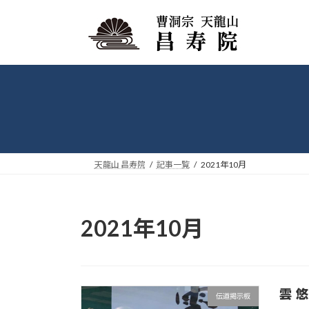
コ
ナ
ン
ビ
テ
ゲ
ン
ー
ツ
シ
へ
ョ
ス
ン
キ
に
ッ
移
プ
動
天龍山 昌寿院
記事一覧
2021年10月
2021年10月
雲 
伝道掲示板