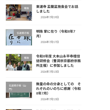
東運寺 盂蘭盆施食会でお話
報告
しました
2026年7月19日
明珠 掌に在り（令和8年7
伝道掲示板
月）
2026年7月17日
令和8年度 大本山永平寺檀信
報告
徒研修会（曹洞宗京都府宗務
所主催）に参加しました
2026年7月13日
無量の命の分身としての そ
伝道掲示板（山
れぞれのいのちに感謝（令和
門）
8年7月）
2026年7月13日