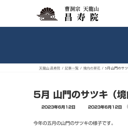
コ
ナ
ン
ビ
テ
ゲ
ン
ー
ツ
シ
へ
ョ
ス
ン
キ
に
ッ
移
プ
動
天龍山 昌寿院
記事一覧
境内の草花
5月 山門のサ
5月 山門のサツキ（
最
2023年6月12日
2023年6月12日
終
更
今年の五月の山門のサツキの様子です。
新