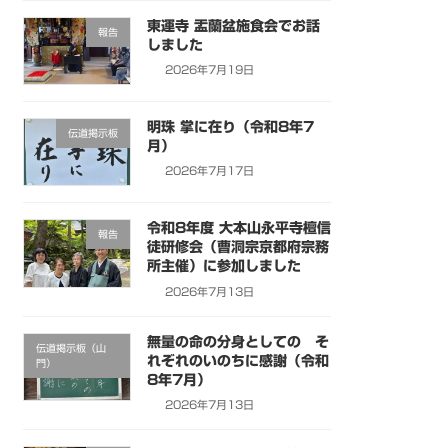
東運寺 盂蘭盆施食会でお話
報告
しました
2026年7月19日
明珠 掌に在り（令和8年7
伝道掲示板
月）
2026年7月17日
令和8年度 大本山永平寺檀信
報告
徒研修会（曹洞宗京都府宗務
所主催）に参加しました
2026年7月13日
無量の命の分身としての そ
伝道掲示板（山
れぞれのいのちに感謝（令和
門）
8年7月）
2026年7月13日