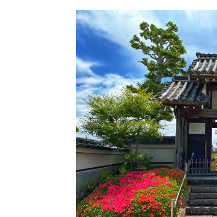
日
時
: