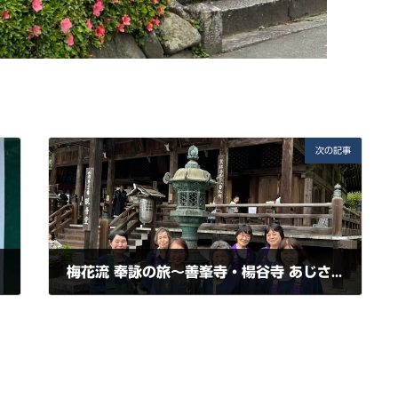
次の記事
梅花流 奉詠の旅～善峯寺・楊谷寺 あじさい散策～
2023年6月24日