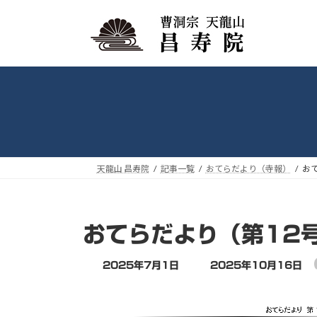
コ
ナ
ン
ビ
テ
ゲ
ン
ー
ツ
シ
へ
ョ
ス
ン
キ
に
ッ
移
プ
動
天龍山 昌寿院
記事一覧
おてらだより（寺報）
お
おてらだより（第12
最
2025年7月1日
2025年10月16日
終
更
新