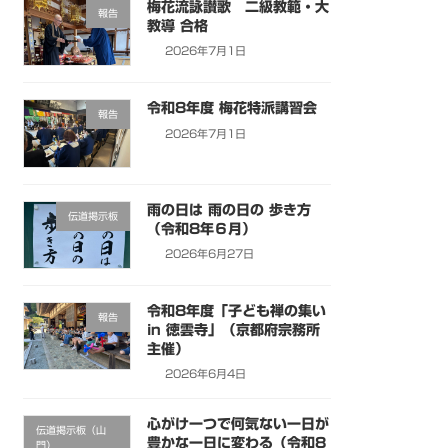
梅花流詠讃歌 二級教範・大
報告
教導 合格
2026年7月1日
令和8年度 梅花特派講習会
報告
2026年7月1日
雨の日は 雨の日の 歩き方
伝道掲示板
（令和8年６月）
2026年6月27日
令和8年度「子ども禅の集い
報告
in 徳雲寺」（京都府宗務所
主催）
2026年6月4日
心がけ一つで何気ない一日が
伝道掲示板（山
豊かな一日に変わる（令和8
門）