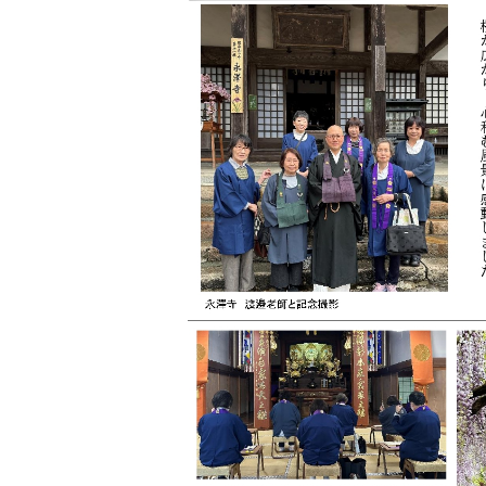
日
時
: