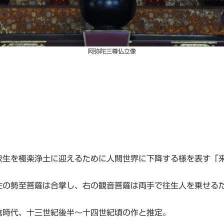
阿弥陀三尊仏立像
生を極楽浄土に迎えるために人間世界に下降する様を表す「
。
の勢至菩薩は合掌し、右の観音菩薩は両手で往生人を乗せる
倉時代、十三世紀後半～十四世紀頃の作と推定。