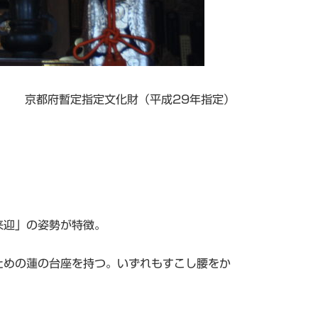
京都府暫定指定文化財（平成29年指定）
来迎」の姿勢が特徴。
ための蓮の台座を持つ。いずれもすこし腰をか