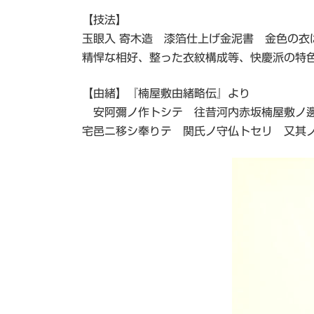
【技法】
玉眼入 寄木造 漆箔仕上げ金泥書 金色の
精悍な相好、整った衣紋構成等、快慶派の特
【由緒】『楠屋敷由緒略伝』より
安阿彌ノ作トシテ 往昔河内赤坂楠屋敷ノ邊
宅邑ニ移シ奉りテ 関氏ノ守仏トセリ 又其