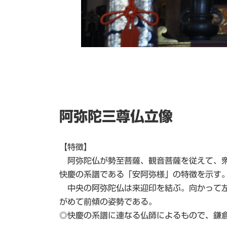
阿弥陀三尊仏立像
【特徴】
阿弥陀仏が勢至菩薩、観音菩薩を従えて、衆
快慶の系譜である「安阿弥様」の特徴を示す
中央の阿弥陀仏は来迎印を結ぶ。向かって左
がめて前傾の姿勢である。
◎快慶の系譜に連なる仏師によるもので、鎌