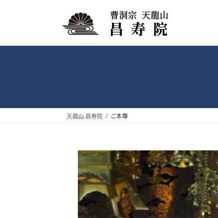
コ
ナ
ン
ビ
テ
ゲ
ン
ー
ツ
シ
へ
ョ
ス
ン
キ
に
ッ
移
プ
動
天龍山 昌寿院
ご本尊