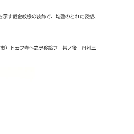
を示す截金紋様の装飾で、均整のとれた姿態、
野市）ト云フ寺へ之ヲ移給フ 其ノ後 丹州三