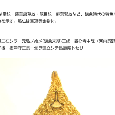
衣は雷紋・蓮華唐草紋・籠目紋・麻葉繋紋など、鎌倉時代の特色
色を示す。脇仏は宝冠等金物付。
二在シヲ 元弘ノ始メ(鎌倉末期)正成 観心寺中院（河内長
ノ後 摂津守正長一堂ヲ建立シテ昌壽庵トセリ